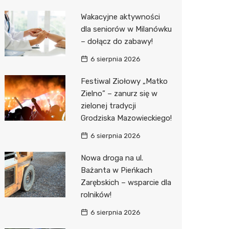
Pozostałe
Sport i rozrywka
Restaur
Laryngo
Myjnia 
Bibliote
Kino
Wakacyjne aktywności
dla seniorów w Milanówku
Zwierzęta
Dermat
Pomoc 
Przedsz
Wesele
Sklep z
– dołącz do zabawy!
Sklepy specjalistyczne
Okulista
Stacja 
Siłownia
Wetery
Jubiler
6 sierpnia 2026
Sieci handlowe
Ortope
Akumul
Optyk
Lidl
Festiwal Ziołowy „Matko
Zielno” – zanurz się w
Usługi
Fizjoter
Stacja p
Sklep w
Żabka
Drukarn
zielonej tradycji
Dietety
Mechan
Księgar
Decath
Dorabia
Grodziska Mazowieckiego!
Psychot
Sklep r
Empik
Lombar
6 sierpnia 2026
Sklep m
Kwiaciar
Media E
Geodet
Nowa droga na ul.
Bażanta w Pieńkach
Przycho
Pepco
Meble n
Zarębskich – wsparcie dla
rolników!
Sinsey
Taxi
6 sierpnia 2026
Action
Fotogra