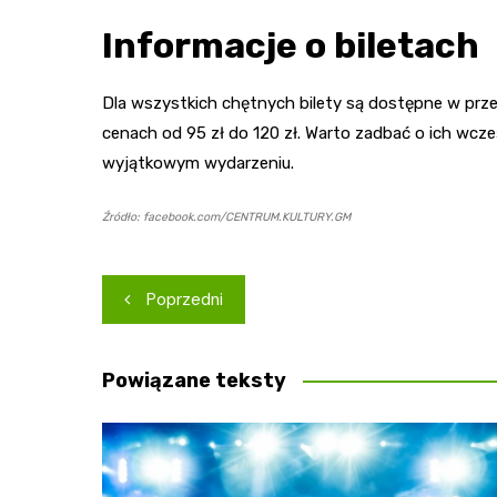
Informacje o biletach
Dla wszystkich chętnych bilety są dostępne w prze
cenach od 95 zł do 120 zł. Warto zadbać o ich wcz
wyjątkowym wydarzeniu.
Źródło: facebook.com/CENTRUM.KULTURY.GM
Nawigacja
Poprzedni
wpisu
Powiązane teksty