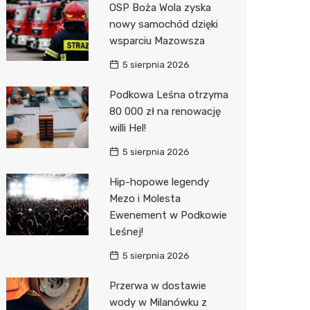
OSP Boża Wola zyska
Biedron
nowy samochód dzięki
wsparciu Mazowsza
5 sierpnia 2026
Podkowa Leśna otrzyma
80 000 zł na renowację
willi Hel!
5 sierpnia 2026
Hip-hopowe legendy
Mezo i Molesta
Ewenement w Podkowie
Leśnej!
5 sierpnia 2026
Przerwa w dostawie
wody w Milanówku z