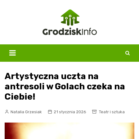
Skip
to
content
Artystyczna uczta na
antresoli w Golach czeka na
Ciebie!
Natalia Grzesiak
21 stycznia 2026
Teatr i sztuka