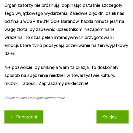
Organizatorzy nie próżnują, dopinając ostatnie szczegóły
tego wyjątkowego wydarzenia. Zaledwie pięć dni dzieli nas
od finału WOŚP #8014 Gole Baranów. Każda minuta jest na
wagę złota, by zapewnić uczestnikom niezapomniane
wrażenia. To czas pełen intensywnych przygotowań i
emocji, które tylko podsycają oczekiwanie na ten wyjątkowy
dzień.
Nie pozwólcie, by umknęła Wam ta okazja. To doskonały
sposób na spędzenie niedzieli w towarzystwie kultury,
muzyki i radości. Zapraszamy serdecznie!
Źródło: facebook.com/gminabaranowmaz
Nawigacja
Poprzedni
Kolejny
wpisu