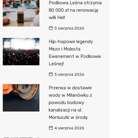
Podkowa Leśna otrzyma
Pozostałe
Sport i rozrywka
Restaur
Laryngo
Myjnia 
Bibliote
Kino
80 000 zł na renowację
willi Hel!
Zwierzęta
Dermat
Pomoc 
Przedsz
Wesele
Sklep z
5 sierpnia 2026
Sklepy specjalistyczne
Okulista
Stacja 
Siłownia
Wetery
Jubiler
Hip-hopowe legendy
Sieci handlowe
Ortope
Akumul
Optyk
Lidl
Mezo i Molesta
Ewenement w Podkowie
Usługi
Fizjoter
Stacja p
Sklep w
Żabka
Drukarn
Leśnej!
Dietety
Mechan
Księgar
Decath
Dorabia
5 sierpnia 2026
Psychot
Sklep r
Empik
Lombar
Przerwa w dostawie
Sklep m
Kwiaciar
Media E
Geodet
wody w Milanówku z
powodu budowy
Przycho
Pepco
Meble n
kanalizacji na ul.
Moniuszki w środę
Sinsey
Taxi
4 sierpnia 2026
Action
Fotogra