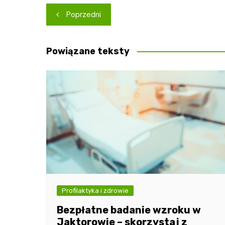
Nawigacja
Poprzedni
wpisu
Powiązane teksty
Profilaktyka i zdrowie
Bezpłatne badanie wzroku w
Jaktorowie – skorzystaj z