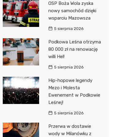
OSP Boża Wola zyska
Biedron
nowy samochód dzięki
wsparciu Mazowsza
5 sierpnia 2026
Podkowa Leśna otrzyma
80 000 zł na renowację
willi Hel!
5 sierpnia 2026
Hip-hopowe legendy
Mezo i Molesta
Ewenement w Podkowie
Leśnej!
5 sierpnia 2026
Przerwa w dostawie
wody w Milanówku z