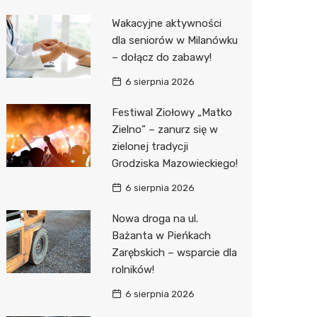
Pozostałe
Sport i rozrywka
Restaur
Laryngo
Myjnia 
Bibliote
Kino
Wakacyjne aktywności
dla seniorów w Milanówku
Zwierzęta
Dermat
Pomoc 
Przedsz
Wesele
Sklep z
– dołącz do zabawy!
Sklepy specjalistyczne
Okulista
Stacja 
Siłownia
Wetery
Jubiler
6 sierpnia 2026
Sieci handlowe
Ortope
Akumul
Optyk
Lidl
Festiwal Ziołowy „Matko
Zielno” – zanurz się w
Usługi
Fizjoter
Stacja p
Sklep w
Żabka
Drukarn
zielonej tradycji
Dietety
Mechan
Księgar
Decath
Dorabia
Grodziska Mazowieckiego!
Psychot
Sklep r
Empik
Lombar
6 sierpnia 2026
Sklep m
Kwiaciar
Media E
Geodet
Nowa droga na ul.
Bażanta w Pieńkach
Przycho
Pepco
Meble n
Zarębskich – wsparcie dla
rolników!
Sinsey
Taxi
6 sierpnia 2026
Action
Fotogra