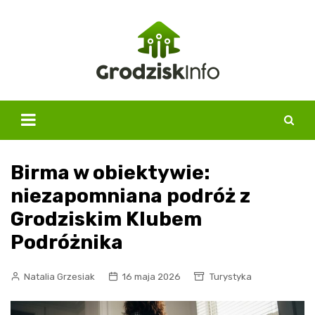
Skip
to
content
Birma w obiektywie:
niezapomniana podróż z
Grodziskim Klubem
Podróżnika
Natalia Grzesiak
16 maja 2026
Turystyka