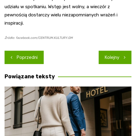
udziału w spotkaniu. Wstęp jest wolny, a wieczór z
pewnością dostarczy wielu niezapomnianych wrażeń i
inspiracji.
Źródło: facebook.com/CENTRUM.KULTURY.GM
Nawigacja
Poprzedni
Kolejny
wpisu
Powiązane teksty