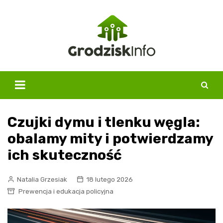
Skip
to
content
Czujki dymu i tlenku węgla:
obalamy mity i potwierdzamy
ich skuteczność
Natalia Grzesiak
18 lutego 2026
Prewencja i edukacja policyjna