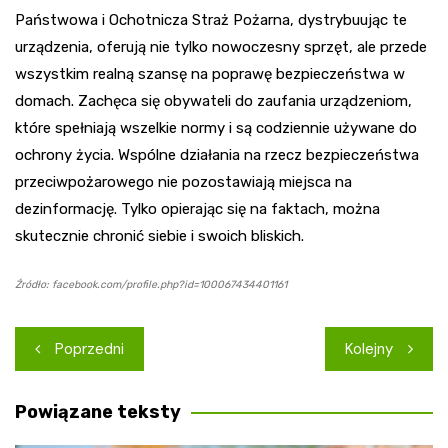
Państwowa i Ochotnicza Straż Pożarna, dystrybuując te
urządzenia, oferują nie tylko nowoczesny sprzęt, ale przede
wszystkim realną szansę na poprawę bezpieczeństwa w
domach. Zachęca się obywateli do zaufania urządzeniom,
które spełniają wszelkie normy i są codziennie używane do
ochrony życia. Wspólne działania na rzecz bezpieczeństwa
przeciwpożarowego nie pozostawiają miejsca na
dezinformację. Tylko opierając się na faktach, można
skutecznie chronić siebie i swoich bliskich.
Źródło: facebook.com/profile.php?id=100067434401161
Nawigacja
Poprzedni
Kolejny
wpisu
Powiązane teksty