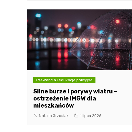
Prewencja i edukacja policyjna
Silne burze i porywy wiatru –
ostrzeżenie IMGW dla
mieszkańców
Natalia Grzesiak
1 lipca 2026