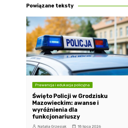
Powiązane teksty
Prewencja i edukacja policyjna
Święto Policji w Grodzisku
Mazowieckim: awanse i
wyróżnienia dla
funkcjonariuszy
Natalia Grzesiak
18 lipca 2026