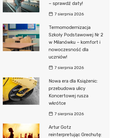
– sprawdź daty!
Biedron
7 sierpnia 2026
Termomodernizacja
Szkoły Podstawowej Nr 2
w Milanówku – komfort i
nowoczesność dla
uczniów!
7 sierpnia 2026
Nowa era dla Książenic:
przebudowa ulicy
Koncertowej rusza
wkrótce
7 sierpnia 2026
Artur Gotz
reinterpretując Grechutę: