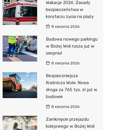
Wakacje 2026: Zasady
Pozostałe
Sport i rozrywka
Restaur
Laryngo
Myjnia 
Bibliote
Kino
bezpieczeństwa w
korytarzu życia na plaży
Zwierzęta
Dermat
Pomoc 
Przedsz
Wesele
Sklep z
8 sierpnia 2026
Sklepy specjalistyczne
Okulista
Stacja 
Siłownia
Wetery
Jubiler
Budowa nowego parkingu
Sieci handlowe
Ortope
Akumul
Optyk
Lidl
w Bożej Woli rusza już w
sierpniu!
Usługi
Fizjoter
Stacja p
Sklep w
Żabka
Drukarn
8 sierpnia 2026
Dietety
Mechan
Księgar
Decath
Dorabia
Bezpieczniejsza
Psychot
Sklep r
Empik
Lombar
Kraśnicza Wola: Nowa
Sklep m
Kwiaciar
Media E
Geodet
droga za 765 tys. zł już w
budowie
Przycho
Pepco
Meble n
8 sierpnia 2026
Sinsey
Taxi
Zamknięcie przejazdu
Action
Fotogra
kolejowego w Bożej Woli