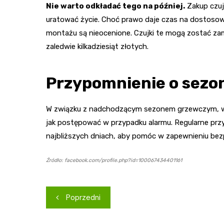
Nie warto odkładać tego na później.
Zakup czuj
uratować życie. Choć prawo daje czas na dostoso
montażu są nieocenione. Czujki te mogą zostać z
zaledwie kilkadziesiąt złotych.
Przypomnienie o sezo
W związku z nadchodzącym sezonem grzewczym, wa
jak postępować w przypadku alarmu. Regularne przy
najbliższych dniach, aby pomóc w zapewnieniu be
Źródło: facebook.com/profile.php?id=100067434401161
Nawigacja
Poprzedni
wpisu