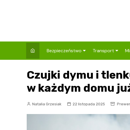
Skip
to
content
Bezpieczeństwo
Transport
Mi
Kronika policyjna
Komunikacja miej
I
Czujki dymu i tle
Wypadki i zdarzenia
Drogi i remonty
S
l
w każdym domu już
Prewencja i edukacja
policyjna
Ś
Natalia Grzesiak
22 listopada 2025
Prewenc
I