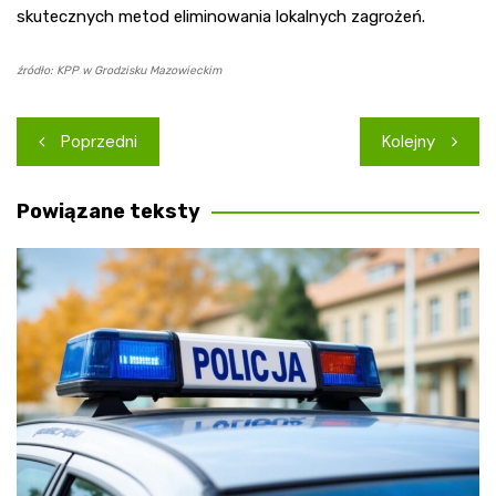
skutecznych metod eliminowania lokalnych zagrożeń.
źródło: KPP w Grodzisku Mazowieckim
Nawigacja
Poprzedni
Kolejny
wpisu
Powiązane teksty