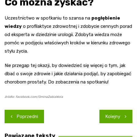
Co można zyskać?
Uczestnictwo w spotkaniu to szansa na
pogłębienie
wiedzy
o profilaktyce zdrowotnej i zdobycie cennych porad
od eksperta w dziedzinie urologii. Zdobyta wiedza może
pomóc w podjęciu właściwych kroków w kierunku zdrowego
stylu życia.
Nie przegap tej okazji, by dowiedzieć się więcej o tym, jak
dbać o swoje zdrowie i jakie działania podjąć, by zapobiegać
chorobom prostaty. Do zobaczenia na spotkaniu!
źródło: facebook.com/GminaZabiaWola
Nawigacja
Poprzedni
Kolejny
wpisu
Powiązane teksty