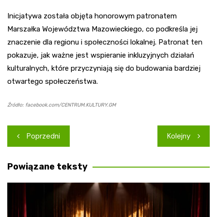
Inicjatywa została objęta honorowym patronatem
Marszałka Województwa Mazowieckiego, co podkreśla jej
znaczenie dla regionu i społeczności lokalnej. Patronat ten
pokazuje, jak ważne jest wspieranie inkluzyjnych działań
kulturalnych, które przyczyniają się do budowania bardziej
otwartego społeczeństwa.
Źródło: facebook.com/CENTRUM.KULTURY.GM
Nawigacja
Poprzedni
Kolejny
wpisu
Powiązane teksty