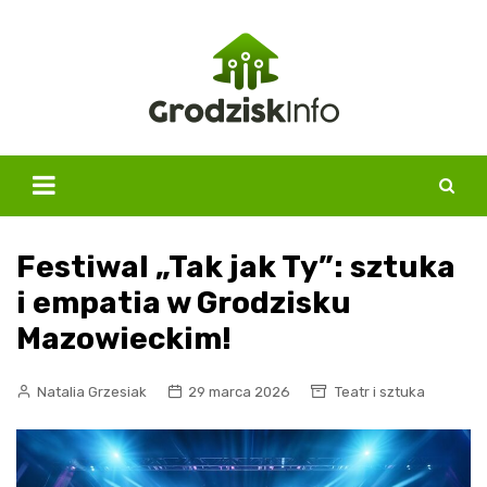
Skip
to
content
Festiwal „Tak jak Ty”: sztuka
i empatia w Grodzisku
Mazowieckim!
Natalia Grzesiak
29 marca 2026
Teatr i sztuka