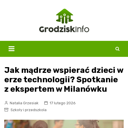
Skip
to
content
Jak mądrze wspierać dzieci w
erze technologii? Spotkanie
z ekspertem w Milanówku
Natalia Grzesiak
17 lutego 2026
Szkoły i przedszkola