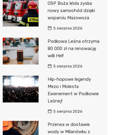
OSP Boża Wola zyska
Biedron
nowy samochód dzięki
wsparciu Mazowsza
5 sierpnia 2026
Podkowa Leśna otrzyma
80 000 zł na renowację
willi Hel!
5 sierpnia 2026
Hip-hopowe legendy
Mezo i Molesta
Ewenement w Podkowie
Leśnej!
5 sierpnia 2026
Przerwa w dostawie
wody w Milanówku z