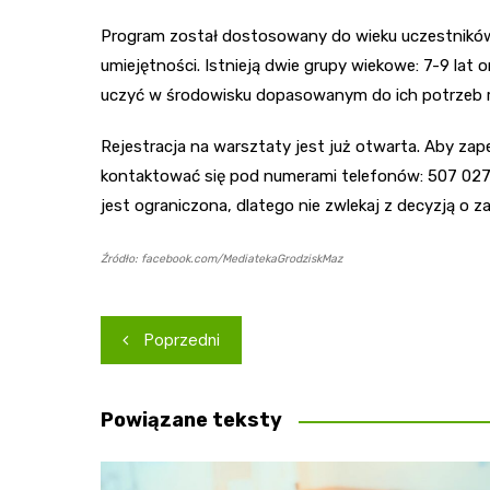
Program został dostosowany do wieku uczestników,
umiejętności. Istnieją dwie grupy wiekowe: 7-9 lat or
uczyć w środowisku dopasowanym do ich potrzeb
Rejestracja na warsztaty jest już otwarta. Aby za
kontaktować się pod numerami telefonów: 507 027 0
jest ograniczona, dlatego nie zwlekaj z decyzją o z
Źródło: facebook.com/MediatekaGrodziskMaz
Nawigacja
Poprzedni
wpisu
Powiązane teksty