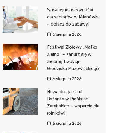
Pozostałe
Sport i rozrywka
Restaur
Laryngo
Myjnia 
Bibliote
Kino
Wakacyjne aktywności
dla seniorów w Milanówku
Zwierzęta
Dermat
Pomoc 
Przedsz
Wesele
Sklep z
– dołącz do zabawy!
Sklepy specjalistyczne
Okulista
Stacja 
Siłownia
Wetery
Jubiler
6 sierpnia 2026
Sieci handlowe
Ortope
Akumul
Optyk
Lidl
Festiwal Ziołowy „Matko
Zielno” – zanurz się w
Usługi
Fizjoter
Stacja p
Sklep w
Żabka
Drukarn
zielonej tradycji
Dietety
Mechan
Księgar
Decath
Dorabia
Grodziska Mazowieckiego!
Psychot
Sklep r
Empik
Lombar
6 sierpnia 2026
Sklep m
Kwiaciar
Media E
Geodet
Nowa droga na ul.
Bażanta w Pieńkach
Przycho
Pepco
Meble n
Zarębskich – wsparcie dla
rolników!
Sinsey
Taxi
6 sierpnia 2026
Action
Fotogra