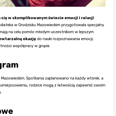
 się w skomplikowanym świecie emocji i relacji
diateka w Grodzisku Mazowieckim przygotowała specjalny
re mają na celu pomóc młodym uczestnikom w lepszym
owtarzalną okazję
do nauki rozpoznawania emocji,
ętności współpracy w grupie.
ogram
 Mazowieckim. Spotkania zaplanowano na każdy wtorek, a
u umiejscowieniu, rodzice mogą z łatwością zapewnić swoim
.
kowe