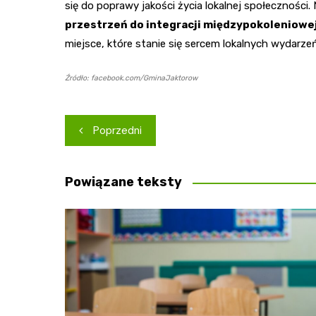
się do poprawy jakości życia lokalnej społeczności. 
przestrzeń do integracji międzypokoleniowe
miejsce, które stanie się sercem lokalnych wydarzeń
Źródło: facebook.com/GminaJaktorow
Nawigacja
Poprzedni
wpisu
Powiązane teksty