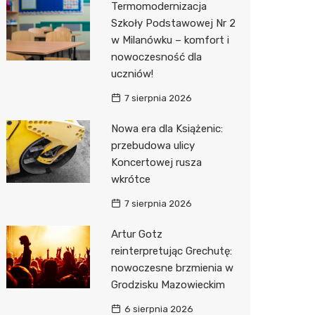
Termomodernizacja
Pozostałe
Sport i rozrywka
Restaur
Laryngo
Myjnia 
Bibliote
Kino
Szkoły Podstawowej Nr 2
w Milanówku – komfort i
Zwierzęta
Dermat
Pomoc 
Przedsz
Wesele
Sklep z
nowoczesność dla
Sklepy specjalistyczne
Okulista
Stacja 
Siłownia
Wetery
Jubiler
uczniów!
7 sierpnia 2026
Sieci handlowe
Ortope
Akumul
Optyk
Lidl
Nowa era dla Książenic:
Usługi
Fizjoter
Stacja p
Sklep w
Żabka
Drukarn
przebudowa ulicy
Dietety
Mechan
Księgar
Decath
Dorabia
Koncertowej rusza
wkrótce
Psychot
Sklep r
Empik
Lombar
7 sierpnia 2026
Sklep m
Kwiaciar
Media E
Geodet
Artur Gotz
Przycho
Pepco
Meble n
reinterpretując Grechutę:
nowoczesne brzmienia w
Sinsey
Taxi
Grodzisku Mazowieckim
Action
Fotogra
6 sierpnia 2026