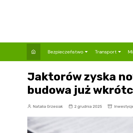
Skip
to
content
Bezpieczeństwo
Transport
Mi
Kronika policyjna
Komunikacja miej
I
Jaktorów zyska no
Wypadki i zdarzenia
Drogi i remonty
S
l
budowa już wkrótc
Prewencja i edukacja
policyjna
Ś
Natalia Grzesiak
2 grudnia 2025
Inwestycj
I