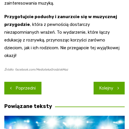
zainteresowania muzyką.
Przygotujcie poduchy i zanurzcie się w muzycznej
przygodzie
, która z pewnością dostarczy
niezapomnianych wrażeń. To wydarzenie, które łączy
edukację z rozrywką, przynosząc korzyści zarówno
dzieciom, jak i ich rodzicom. Nie przegapcie tej wyjątkowej
okazji!
Źródło: facebook.com/MediatekaGrodziskMaz
Nawigacja
Poprzedni
Kolejny
wpisu
Powiązane teksty