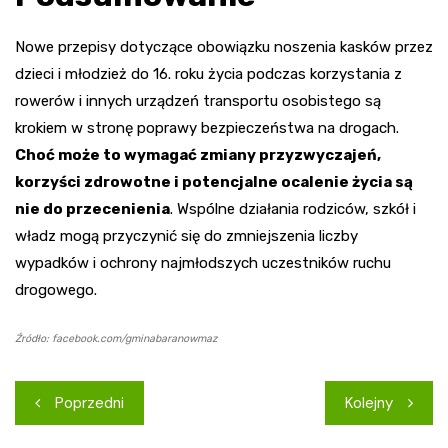
Nowe przepisy dotyczące obowiązku noszenia kasków przez
dzieci i młodzież do 16. roku życia podczas korzystania z
rowerów i innych urządzeń transportu osobistego są
krokiem w stronę poprawy bezpieczeństwa na drogach.
Choć może to wymagać zmiany przyzwyczajeń,
korzyści zdrowotne i potencjalne ocalenie życia są
nie do przecenienia
. Wspólne działania rodziców, szkół i
władz mogą przyczynić się do zmniejszenia liczby
wypadków i ochrony najmłodszych uczestników ruchu
drogowego.
Źródło: facebook.com/gminabaranowmaz
Nawigacja
Poprzedni
Kolejny
wpisu