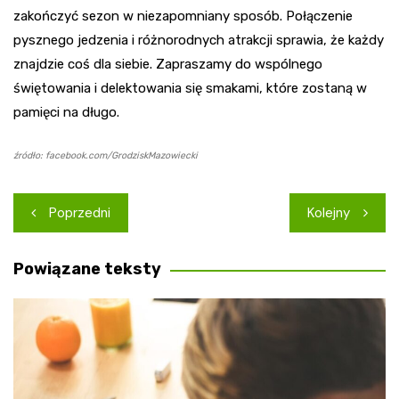
zakończyć sezon w niezapomniany sposób. Połączenie
pysznego jedzenia i różnorodnych atrakcji sprawia, że każdy
znajdzie coś dla siebie. Zapraszamy do wspólnego
świętowania i delektowania się smakami, które zostaną w
pamięci na długo.
źródło: facebook.com/GrodziskMazowiecki
Nawigacja
Poprzedni
Kolejny
wpisu
Powiązane teksty