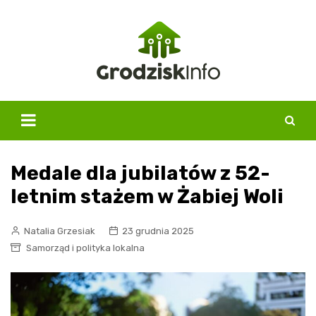
Skip
to
content
Medale dla jubilatów z 52-
letnim stażem w Żabiej Woli
Natalia Grzesiak
23 grudnia 2025
Samorząd i polityka lokalna