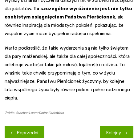
wyrazy uznania i życzenia dalszych lat w zdrowiu i szczęściu
dla jubilatów.
To szczególne wyróżnienie jest nie tylko
osobistym osiągnięciem Państwa Pierścionek
, ale
również inspiracją dla młodszych pokoleń, pokazując, że
wspólne życie może być pełne radości i spełnienia.
Warto podkreślić, że takie wydarzenia są nie tylko świętem
dla pary małżeńskiej, ale także dla całej społeczności, która
celebruje wartości takie jak miłość, lojalność i rodzina. To
właśnie takie chwile przypominają o tym, co w życiu
najważniejsze. Państwu Pierścionek życzymy, by kolejne
lata wspólnego życia były równie piękne i pełne rodzinnego
ciepła.
Źródło: facebook.com/GminaZabiaWola
Nawigacja
Poprzedni
Kolejny