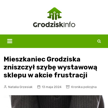
Skip
to
content
Mieszkaniec Grodziska
zniszczył szybę wystawową
sklepu w akcie frustracji
Natalia Grzesiak
13 maja 2024
Kronika policyjna