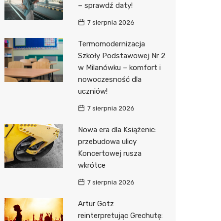
– sprawdź daty!
Biedron
7 sierpnia 2026
Termomodernizacja
Szkoły Podstawowej Nr 2
w Milanówku – komfort i
nowoczesność dla
uczniów!
7 sierpnia 2026
Nowa era dla Książenic:
przebudowa ulicy
Koncertowej rusza
wkrótce
7 sierpnia 2026
Artur Gotz
reinterpretując Grechutę: