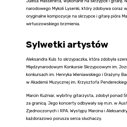
Julesa Masseneta, wykonane na skrzypce i gitarę. 
narodowego Mykoli Lysenki, który zdobywa coraz w
oryginalne kompozycje na skrzypce i gitarę pióra Ma
wirtuozowskiego brzmienia.
Sylwetki artystów
Aleksandra Kuls to skrzypaczka, która zdobyła sze
Międzynarodowym Konkursie Skrzypcowym im. Jozse
konkursach im. Henryka Wieniawskiego i Grażyny Ba
w Akademii Muzycznej im. Krzysztofa Pendereckiego
Marcin Kuźniar, wybitny gitarzysta, zdobył ponad 5
za granicą. Jego koncerty odbywały się m.in. w Aust
Zjednoczonych i RPA. Występy Marcina i Aleksandry 
każdorazowo porusza serca słuchaczy.