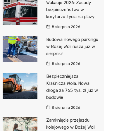
Wakacje 2026: Zasady
Pozostałe
Sport i rozrywka
Restaur
Laryngo
Myjnia 
Bibliote
Kino
bezpieczeństwa w
korytarzu życia na plaży
Zwierzęta
Dermat
Pomoc 
Przedsz
Wesele
Sklep z
8 sierpnia 2026
Sklepy specjalistyczne
Okulista
Stacja 
Siłownia
Wetery
Jubiler
Budowa nowego parkingu
Sieci handlowe
Ortope
Akumul
Optyk
Lidl
w Bożej Woli rusza już w
sierpniu!
Usługi
Fizjoter
Stacja p
Sklep w
Żabka
Drukarn
8 sierpnia 2026
Dietety
Mechan
Księgar
Decath
Dorabia
Bezpieczniejsza
Psychot
Sklep r
Empik
Lombar
Kraśnicza Wola: Nowa
Sklep m
Kwiaciar
Media E
Geodet
droga za 765 tys. zł już w
budowie
Przycho
Pepco
Meble n
8 sierpnia 2026
Sinsey
Taxi
Zamknięcie przejazdu
Action
Fotogra
kolejowego w Bożej Woli