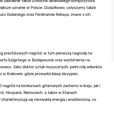
Nie zabraknie także utworów ukraińskiego kompozytora
iększe uznanie w Polsce. Dodatkowo, usłyszymy także
uro Giulianiego oraz Ferdinanda Rebaya, znane z ich
reg prestiżowych nagród, w tym pierwszą nagrodę na
fa Szigetiego w Budapeszcie oraz wyróżnienia na
cewicz. Jako doktor sztuk muzycznych, pełni rolę adiunkta
 w Krakowie, gdzie prowadzi klasę skrzypiec.
0 nagród na konkursach gitarowych zarówno w kraju, jak i
rii, Hiszpanii, Niemczech, a także w Stanach
charakteryzują się niezwykłą energią i wrażliwością, co