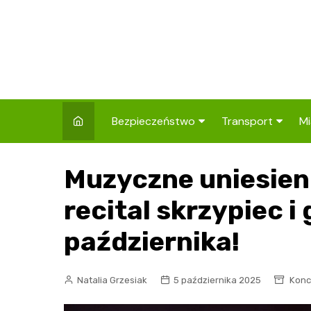
Skip
to
content
Bezpieczeństwo
Transport
Mi
Kronika policyjna
Komunikacja miej
I
Muzyczne uniesien
Wypadki i zdarzenia
Drogi i remonty
S
l
recital skrzypiec i 
Prewencja i edukacja
policyjna
Ś
października!
I
Natalia Grzesiak
5 października 2025
Konce