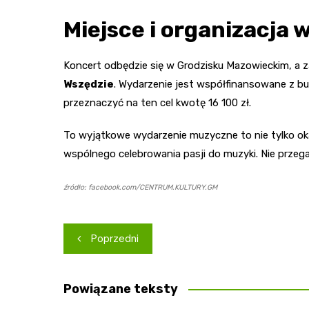
Miejsce i organizacja 
Koncert odbędzie się w Grodzisku Mazowieckim, a 
Wszędzie
. Wydarzenie jest współfinansowane z b
przeznaczyć na ten cel kwotę 16 100 zł.
To wyjątkowe wydarzenie muzyczne to nie tylko ok
wspólnego celebrowania pasji do muzyki. Nie przega
źródło: facebook.com/CENTRUM.KULTURY.GM
Nawigacja
Poprzedni
wpisu
Powiązane teksty