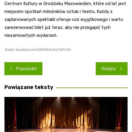
Centrum Kultury w Grodzisku Mazowieckim, które od lat jest
miejscem spotkań miłośników sztuki i teatru. Każdy z
zaplanowanych spektakli oferuje coś wyjątkowego i warto
zarezerwować bilet już teraz, aby nie przegapić tych
niesamowitych wydarzeń.
Źródło: facebook.com/CENTRUM.KULTURY.GM
Nawigacja
Poprzedni
Kolejny
wpisu
Powiązane teksty