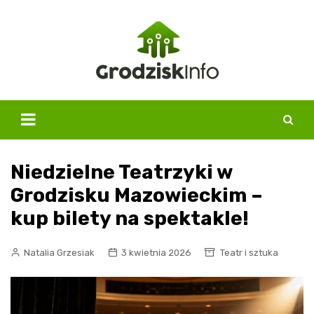
Skip
to
content
Niedzielne Teatrzyki w
Grodzisku Mazowieckim –
kup bilety na spektakle!
Natalia Grzesiak
3 kwietnia 2026
Teatr i sztuka