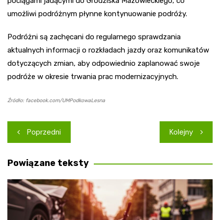
pociągami jadącymi do Grodziska Mazowieckiego, co
umożliwi podróżnym płynne kontynuowanie podróży.
Podróżni są zachęcani do regularnego sprawdzania
aktualnych informacji o rozkładach jazdy oraz komunikatów
dotyczących zmian, aby odpowiednio zaplanować swoje
podróże w okresie trwania prac modernizacyjnych.
Źródło: facebook.com/UMPodkowaLesna
Nawigacja
Poprzedni
Kolejny
wpisu
Powiązane teksty