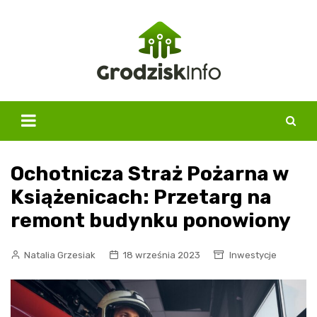
Skip
to
content
Ochotnicza Straż Pożarna w
Książenicach: Przetarg na
remont budynku ponowiony
Natalia Grzesiak
18 września 2023
Inwestycje