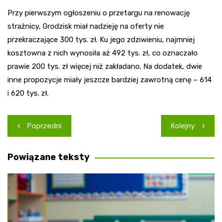
Przy pierwszym ogłoszeniu o przetargu na renowację
strażnicy, Grodzisk miał nadzieję na oferty nie
przekraczające 300 tys. zł. Ku jego zdziwieniu, najmniej
kosztowna z nich wynosiła aż 492 tys. zł, co oznaczało
prawie 200 tys. zł więcej niż zakładano. Na dodatek, dwie
inne propozycje miały jeszcze bardziej zawrotną cenę – 614
i 620 tys. zł.
Nawigacja
Poprzedni
Kolejny
wpisu
Powiązane teksty