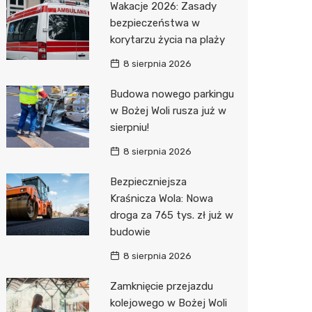
Wakacje 2026: Zasady
Pozostałe
Sport i rozrywka
Restaur
Laryngo
Myjnia 
Bibliote
Kino
bezpieczeństwa w
korytarzu życia na plaży
Zwierzęta
Dermat
Pomoc 
Przedsz
Wesele
Sklep z
8 sierpnia 2026
Sklepy specjalistyczne
Okulista
Stacja 
Siłownia
Wetery
Jubiler
Budowa nowego parkingu
Sieci handlowe
Ortope
Akumul
Optyk
Lidl
w Bożej Woli rusza już w
sierpniu!
Usługi
Fizjoter
Stacja p
Sklep w
Żabka
Drukarn
8 sierpnia 2026
Dietety
Mechan
Księgar
Decath
Dorabia
Bezpieczniejsza
Psychot
Sklep r
Empik
Lombar
Kraśnicza Wola: Nowa
Sklep m
Kwiaciar
Media E
Geodet
droga za 765 tys. zł już w
budowie
Przycho
Pepco
Meble n
8 sierpnia 2026
Sinsey
Taxi
Zamknięcie przejazdu
Action
Fotogra
kolejowego w Bożej Woli