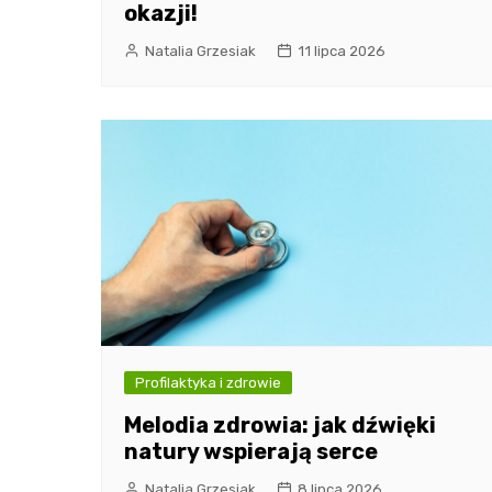
okazji!
Natalia Grzesiak
11 lipca 2026
Profilaktyka i zdrowie
Melodia zdrowia: jak dźwięki
natury wspierają serce
Natalia Grzesiak
8 lipca 2026