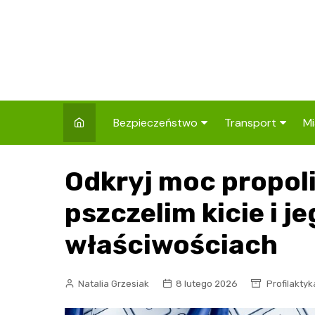
Skip
to
content
Bezpieczeństwo
Transport
Mi
Kronika policyjna
Komunikacja miej
I
Odkryj moc propoli
Wypadki i zdarzenia
Drogi i remonty
S
l
pszczelim kicie i 
Prewencja i edukacja
policyjna
Ś
właściwościach
I
Natalia Grzesiak
8 lutego 2026
Profilaktyk