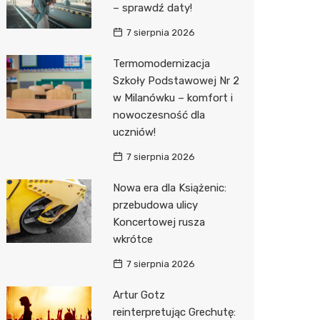
– sprawdź daty!
Biedron
7 sierpnia 2026
Termomodernizacja
Szkoły Podstawowej Nr 2
w Milanówku – komfort i
nowoczesność dla
uczniów!
7 sierpnia 2026
Nowa era dla Książenic:
przebudowa ulicy
Koncertowej rusza
wkrótce
7 sierpnia 2026
Artur Gotz
reinterpretując Grechutę: