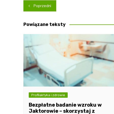
Nawigacja
Poprzedni
wpisu
Powiązane teksty
Profilaktyka i zdrowie
Bezpłatne badanie wzroku w
Jaktorowie – skorzystaj z