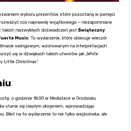
d wyzwaniem wyboru prezentów, które pozostaną w pamięci
o rozważyć coś naprawdę wyjątkowego – niezapomniane
z takich niezwykłych doświadczeń jest
Świąteczny
Fuerte Music
. To wydarzenie, które obiecuje wieczór
w klimacie swingowym, wzorowanym na interpretacjach
nurzyć się w dźwiękach takich utworów jak „White
y Little Christmas”.
niu
botę, o godzinie 18:00 w Mediatece w Grodzisku
a stanie się ciepłym ukojeniem, wprowadzając
. Bilet na to wydarzenie to nie tylko wejściówka, ale