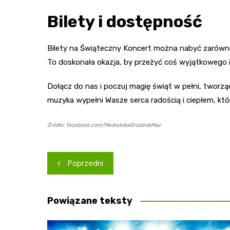
Bilety i dostępność
Bilety na Świąteczny Koncert można nabyć zarówno o
To doskonała okazja, by przeżyć coś wyjątkowego i
Dołącz do nas i poczuj magię świąt w pełni, tworz
muzyka wypełni Wasze serca radością i ciepłem, kt
Źródło: facebook.com/MediatekaGrodziskMaz
Nawigacja
Poprzedni
wpisu
Powiązane teksty