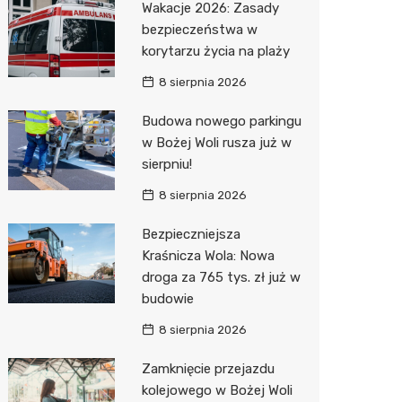
Wakacje 2026: Zasady
Pozostałe
Sport i rozrywka
Restaur
Laryngo
Myjnia 
Bibliote
Kino
bezpieczeństwa w
korytarzu życia na plaży
Zwierzęta
Dermat
Pomoc 
Przedsz
Wesele
Sklep z
8 sierpnia 2026
Sklepy specjalistyczne
Okulista
Stacja 
Siłownia
Wetery
Jubiler
Budowa nowego parkingu
Sieci handlowe
Ortope
Akumul
Optyk
Lidl
w Bożej Woli rusza już w
sierpniu!
Usługi
Fizjoter
Stacja p
Sklep w
Żabka
Drukarn
8 sierpnia 2026
Dietety
Mechan
Księgar
Decath
Dorabia
Bezpieczniejsza
Psychot
Sklep r
Empik
Lombar
Kraśnicza Wola: Nowa
Sklep m
Kwiaciar
Media E
Geodet
droga za 765 tys. zł już w
budowie
Przycho
Pepco
Meble n
8 sierpnia 2026
Sinsey
Taxi
Zamknięcie przejazdu
Action
Fotogra
kolejowego w Bożej Woli