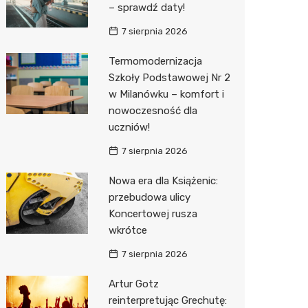
– sprawdź daty!
Biedron
7 sierpnia 2026
Termomodernizacja
Szkoły Podstawowej Nr 2
w Milanówku – komfort i
nowoczesność dla
uczniów!
7 sierpnia 2026
Nowa era dla Książenic:
przebudowa ulicy
Koncertowej rusza
wkrótce
7 sierpnia 2026
Artur Gotz
reinterpretując Grechutę: