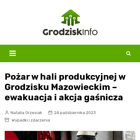
Skip
to
content
Pożar w hali produkcyjnej w
Grodzisku Mazowieckim –
ewakuacja i akcja gaśnicza
Natalia Grzesiak
24 października 2023
Wypadki i zdarzenia