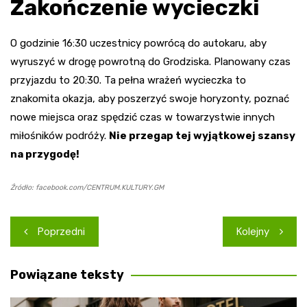
Zakończenie wycieczki
O godzinie 16:30 uczestnicy powrócą do autokaru, aby
wyruszyć w drogę powrotną do Grodziska. Planowany czas
przyjazdu to 20:30. Ta pełna wrażeń wycieczka to
znakomita okazja, aby poszerzyć swoje horyzonty, poznać
nowe miejsca oraz spędzić czas w towarzystwie innych
miłośników podróży.
Nie przegap tej wyjątkowej szansy
na przygodę!
Źródło: facebook.com/CENTRUM.KULTURY.GM
Nawigacja
Poprzedni
Kolejny
wpisu
Powiązane teksty