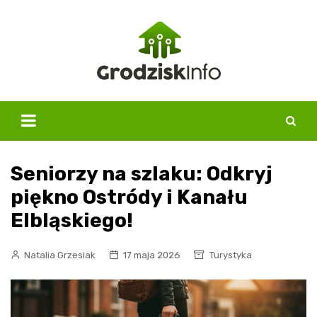
Skip
to
content
Seniorzy na szlaku: Odkryj
piękno Ostródy i Kanału
Elbląskiego!
Natalia Grzesiak
17 maja 2026
Turystyka