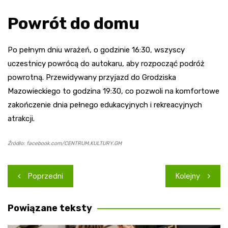
Powrót do domu
Po pełnym dniu wrażeń, o godzinie 16:30, wszyscy
uczestnicy powrócą do autokaru, aby rozpocząć podróż
powrotną. Przewidywany przyjazd do Grodziska
Mazowieckiego to godzina 19:30, co pozwoli na komfortowe
zakończenie dnia pełnego edukacyjnych i rekreacyjnych
atrakcji.
Źródło: facebook.com/CENTRUM.KULTURY.GM
Nawigacja
Poprzedni
Kolejny
wpisu
Powiązane teksty