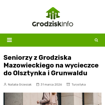
Skip
to
content
Seniorzy z Grodziska
Mazowieckiego na wycieczce
do Olsztynka i Grunwaldu
Natalia Grzesiak
31 marca 2026
Turystyka