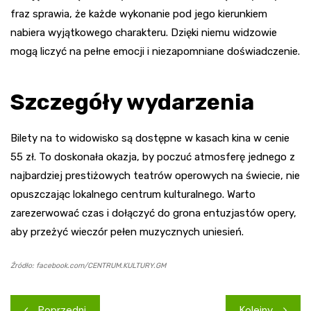
fraz sprawia, że każde wykonanie pod jego kierunkiem
nabiera wyjątkowego charakteru. Dzięki niemu widzowie
mogą liczyć na pełne emocji i niezapomniane doświadczenie.
Szczegóły wydarzenia
Bilety na to widowisko są dostępne w kasach kina w cenie
55 zł. To doskonała okazja, by poczuć atmosferę jednego z
najbardziej prestiżowych teatrów operowych na świecie, nie
opuszczając lokalnego centrum kulturalnego. Warto
zarezerwować czas i dołączyć do grona entuzjastów opery,
aby przeżyć wieczór pełen muzycznych uniesień.
Źródło: facebook.com/CENTRUM.KULTURY.GM
Nawigacja
Poprzedni
Kolejny