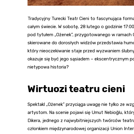
Tradycyjny Turecki Teatr Cieni to fascynująca form
całym świecie. W sobotę, 28 lutego o godzinie 17:0
pod tytułem „Ożenek”, przygotowanego w ramach G
skierowane do dorosłych widzów przedstawia humo
który nieoczekiwanie staje przed wyzwaniem ślubn
okazuje się być jego sąsiadem – ekscentrycznym p
nietypowa historia?
Wirtuozi teatru cieni
Spektakl „Ożenek” przyciąga uwagę nie tylko ze wzg
artystom. Na scenie pojawi się Umut Nebioğlu, któ
Dikera, jednego z najwybitniejszych twórców teatru 
członkiem międzynarodowej organizacji Union Inter