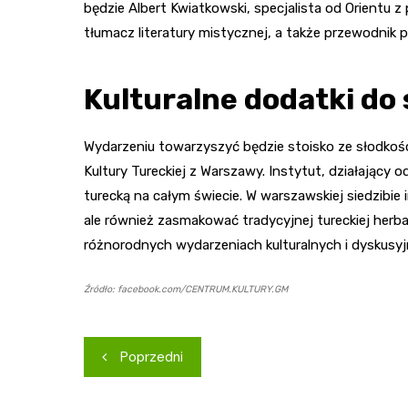
będzie Albert Kwiatkowski, specjalista od Orientu 
tłumacz literatury mistycznej, a także przewodnik p
Kulturalne dodatki do
Wydarzeniu towarzyszyć będzie stoisko ze słodkoś
Kultury Tureckiej z Warszawy. Instytut, działający 
turecką na całym świecie. W warszawskiej siedzibie 
ale również zasmakować tradycyjnej tureckiej herbat
różnorodnych wydarzeniach kulturalnych i dyskusyj
Źródło: facebook.com/CENTRUM.KULTURY.GM
Nawigacja
Poprzedni
wpisu