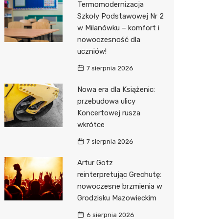
Termomodernizacja
Pozostałe
Sport i rozrywka
Restaur
Laryngo
Myjnia 
Bibliote
Kino
Szkoły Podstawowej Nr 2
w Milanówku – komfort i
Zwierzęta
Dermat
Pomoc 
Przedsz
Wesele
Sklep z
nowoczesność dla
Sklepy specjalistyczne
Okulista
Stacja 
Siłownia
Wetery
Jubiler
uczniów!
7 sierpnia 2026
Sieci handlowe
Ortope
Akumul
Optyk
Lidl
Nowa era dla Książenic:
Usługi
Fizjoter
Stacja p
Sklep w
Żabka
Drukarn
przebudowa ulicy
Dietety
Mechan
Księgar
Decath
Dorabia
Koncertowej rusza
wkrótce
Psychot
Sklep r
Empik
Lombar
7 sierpnia 2026
Sklep m
Kwiaciar
Media E
Geodet
Artur Gotz
Przycho
Pepco
Meble n
reinterpretując Grechutę:
nowoczesne brzmienia w
Sinsey
Taxi
Grodzisku Mazowieckim
Action
Fotogra
6 sierpnia 2026