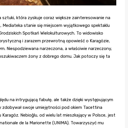
a sztuki, która zyskuje coraz większe zainteresowanie na
0, Mediateka stanie się miejscem wyjątkowego spektaklu
rodziskich Spotkań Wielokulturowych. To widowisko
rystyczną i zarazem przewrotną opowieść o Karagözie,
ym. Niespodziewana narzeczona, a właściwie narzeczony,
oszukiwaczem żony z dobrego domu. Jak potoczy się ta
lędu na intrygującą fabułę, ale także dzięki występującym
ry zdobywał swoje umiejętności pod okiem Tacettina
Karagöz. Nebioğlu, od wielu lat mieszkający w Polsce, jest
nationale de la Marionette (UNIMA). Towarzyszyć mu