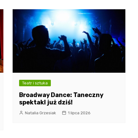
Teatr i sztuka
Broadway Dance: Taneczny
spektakl już dziś!
Natalia Grzesiak
1 lipca 2026