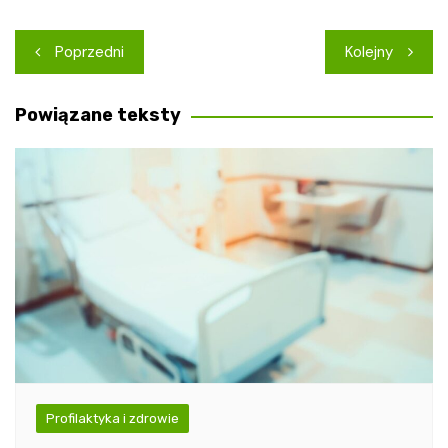
Nawigacja
Poprzedni
Kolejny
wpisu
Powiązane teksty
Profilaktyka i zdrowie