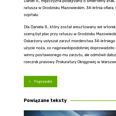
Daniel R., mężczyzna podejrzany o śmiertelny atak,
ratusza w Grodzisku Mazowieckim. 34-letnia ofiara,
szpitalu.
Dla Daniela R., który został aresztowany we wtore
sceną był plac przy ratuszu w Grodzisku Mazowieck
Oskarżony usłyszał zarzut morderstwa 34-letniego
użycie noża, co najprawdopodobniej doprowadziło d
winny postawionego mu zarzutu, ale odmówił dals
rzecznik prasowy Prokuratury Okręgowej w Warszaw
Nawigacja
Poprzedni
wpisu
Powiązane teksty