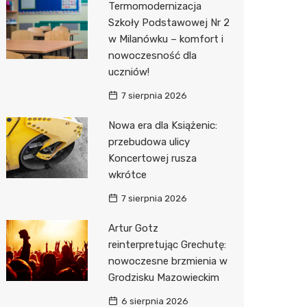
Termomodernizacja
Pozostałe
Sport i rozrywka
Restaur
Laryngo
Myjnia 
Bibliote
Kino
Szkoły Podstawowej Nr 2
w Milanówku – komfort i
Zwierzęta
Dermat
Pomoc 
Przedsz
Wesele
Sklep z
nowoczesność dla
Sklepy specjalistyczne
Okulista
Stacja 
Siłownia
Wetery
Jubiler
uczniów!
7 sierpnia 2026
Sieci handlowe
Ortope
Akumul
Optyk
Lidl
Nowa era dla Książenic:
Usługi
Fizjoter
Stacja p
Sklep w
Żabka
Drukarn
przebudowa ulicy
Dietety
Mechan
Księgar
Decath
Dorabia
Koncertowej rusza
wkrótce
Psychot
Sklep r
Empik
Lombar
7 sierpnia 2026
Sklep m
Kwiaciar
Media E
Geodet
Artur Gotz
Przycho
Pepco
Meble n
reinterpretując Grechutę:
nowoczesne brzmienia w
Sinsey
Taxi
Grodzisku Mazowieckim
Action
Fotogra
6 sierpnia 2026