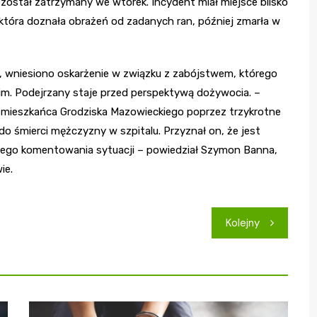
 został zatrzymany we wtorek. Incydent miał miejsce blisko
 która doznała obrażeń od zadanych ran, później zmarła w
k, wniesiono oskarżenie w związku z zabójstwem, którego
im. Podejrzany staje przed perspektywą dożywocia. –
 mieszkańca Grodziska Mazowieckiego poprzez trzykrotne
o śmierci mężczyzny w szpitalu. Przyznał on, że jest
zego komentowania sytuacji – powiedział Szymon Banna,
ie.
Kolejny