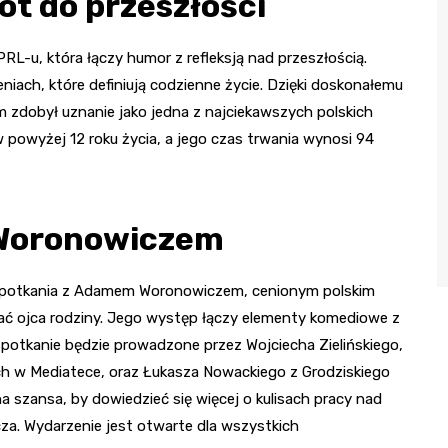
ót do przeszłości
RL-u, która łączy humor z refleksją nad przeszłością.
niach, które definiują codzienne życie. Dzięki doskonałemu
lm zdobył uznanie jako jedna z najciekawszych polskich
w powyżej 12 roku życia, a jego czas trwania wynosi 94
Woronowiczem
a spotkania z Adamem Woronowiczem, cenionym polskim
stać ojca rodziny. Jego występ łączy elementy komediowe z
potkanie będzie prowadzone przez Wojciecha Zielińskiego,
h w Mediatece, oraz Łukasza Nowackiego z Grodziskiego
 szansa, by dowiedzieć się więcej o kulisach pracy nad
za. Wydarzenie jest otwarte dla wszystkich