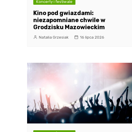
Koncerty i festiwale
Kino pod gwiazdami:
niezapomniane chwile w
Grodzisku Mazowieckim
Natalia Grzesiak
16 lipca 2026