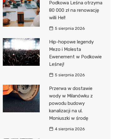
Podkowa Leśna otrzyma
Pozostałe
Sport i rozrywka
Restaur
Laryngo
Myjnia 
Bibliote
Kino
80 000 zł na renowację
willi Hel!
Zwierzęta
Dermat
Pomoc 
Przedsz
Wesele
Sklep z
5 sierpnia 2026
Sklepy specjalistyczne
Okulista
Stacja 
Siłownia
Wetery
Jubiler
Hip-hopowe legendy
Sieci handlowe
Ortope
Akumul
Optyk
Lidl
Mezo i Molesta
Ewenement w Podkowie
Usługi
Fizjoter
Stacja p
Sklep w
Żabka
Drukarn
Leśnej!
Dietety
Mechan
Księgar
Decath
Dorabia
5 sierpnia 2026
Psychot
Sklep r
Empik
Lombar
Przerwa w dostawie
Sklep m
Kwiaciar
Media E
Geodet
wody w Milanówku z
powodu budowy
Przycho
Pepco
Meble n
kanalizacji na ul.
Moniuszki w środę
Sinsey
Taxi
4 sierpnia 2026
Action
Fotogra