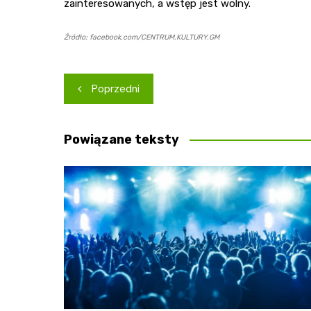
zainteresowanych, a wstęp jest wolny.
Źródło: facebook.com/CENTRUM.KULTURY.GM
Nawigacja
Poprzedni
wpisu
Powiązane teksty