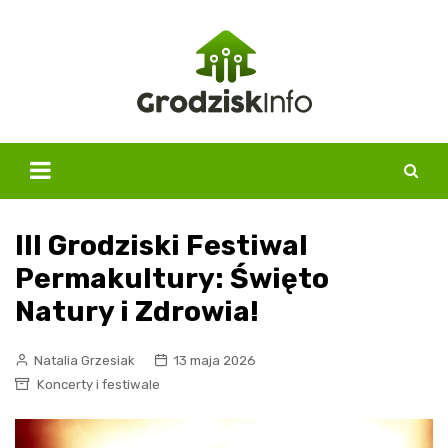
Skip
to
content
III Grodziski Festiwal
Permakultury: Święto
Natury i Zdrowia!
Natalia Grzesiak
13 maja 2026
Koncerty i festiwale