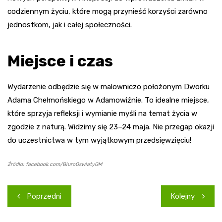
codziennym życiu, które mogą przynieść korzyści zarówno
jednostkom, jak i całej społeczności.
Miejsce i czas
Wydarzenie odbędzie się w malowniczo położonym Dworku
Adama Chełmońskiego w Adamowiźnie. To idealne miejsce,
które sprzyja refleksji i wymianie myśli na temat życia w
zgodzie z naturą. Widzimy się 23–24 maja. Nie przegap okazji
do uczestnictwa w tym wyjątkowym przedsięwzięciu!
Źródło: facebook.com/BiuroOswiatyGM
Nawigacja
Poprzedni
Kolejny
wpisu