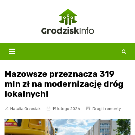
Skip
to
content
Mazowsze przeznacza 319
mln zł na modernizację dróg
lokalnych!
Natalia Grzesiak
19 lutego 2026
Drogi i remonty