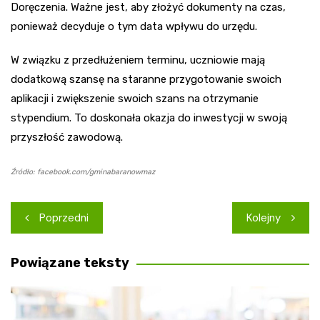
Doręczenia. Ważne jest, aby złożyć dokumenty na czas,
ponieważ decyduje o tym data wpływu do urzędu.
W związku z przedłużeniem terminu, uczniowie mają
dodatkową szansę na staranne przygotowanie swoich
aplikacji i zwiększenie swoich szans na otrzymanie
stypendium. To doskonała okazja do inwestycji w swoją
przyszłość zawodową.
Źródło: facebook.com/gminabaranowmaz
Nawigacja
Poprzedni
Kolejny
wpisu
Powiązane teksty