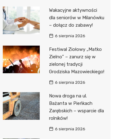
Pozostałe
Sport i rozrywka
Restaur
Laryngo
Myjnia 
Bibliote
Kino
Wakacyjne aktywności
dla seniorów w Milanówku
Zwierzęta
Dermat
Pomoc 
Przedsz
Wesele
Sklep z
– dołącz do zabawy!
Sklepy specjalistyczne
Okulista
Stacja 
Siłownia
Wetery
Jubiler
6 sierpnia 2026
Sieci handlowe
Ortope
Akumul
Optyk
Lidl
Festiwal Ziołowy „Matko
Zielno” – zanurz się w
Usługi
Fizjoter
Stacja p
Sklep w
Żabka
Drukarn
zielonej tradycji
Dietety
Mechan
Księgar
Decath
Dorabia
Grodziska Mazowieckiego!
Psychot
Sklep r
Empik
Lombar
6 sierpnia 2026
Sklep m
Kwiaciar
Media E
Geodet
Nowa droga na ul.
Bażanta w Pieńkach
Przycho
Pepco
Meble n
Zarębskich – wsparcie dla
rolników!
Sinsey
Taxi
6 sierpnia 2026
Action
Fotogra