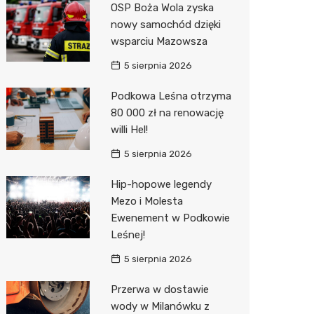
OSP Boża Wola zyska
Biedron
nowy samochód dzięki
wsparciu Mazowsza
5 sierpnia 2026
Podkowa Leśna otrzyma
80 000 zł na renowację
willi Hel!
5 sierpnia 2026
Hip-hopowe legendy
Mezo i Molesta
Ewenement w Podkowie
Leśnej!
5 sierpnia 2026
Przerwa w dostawie
wody w Milanówku z