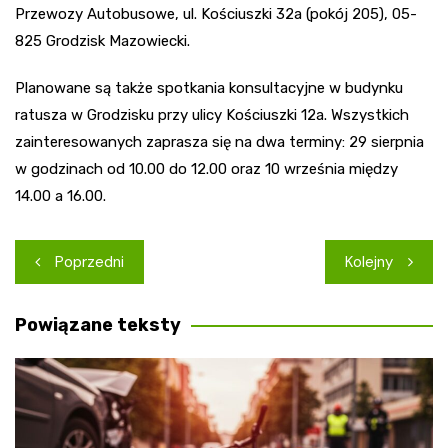
Przewozy Autobusowe, ul. Kościuszki 32a (pokój 205), 05-
825 Grodzisk Mazowiecki.
Planowane są także spotkania konsultacyjne w budynku
ratusza w Grodzisku przy ulicy Kościuszki 12a. Wszystkich
zainteresowanych zaprasza się na dwa terminy: 29 sierpnia
w godzinach od 10.00 do 12.00 oraz 10 września między
14.00 a 16.00.
Nawigacja
Poprzedni
Kolejny
wpisu
Powiązane teksty