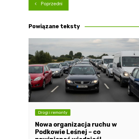
Nawigacja
Poprzedni
wpisu
Powiązane teksty
Drogi i remonty
Nowa organizacja ruchu w
Podkowie Leśnej – co