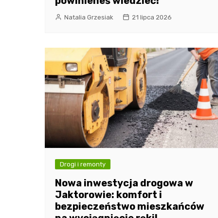
powinieneś wiedzieć!
Natalia Grzesiak
21 lipca 2026
Drogi i remonty
Nowa inwestycja drogowa w
Jaktorowie: komfort i
bezpieczeństwo mieszkańców