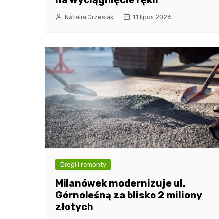
na wyciągnięcie ręki!
Natalia Grzesiak
11 lipca 2026
Drogi i remonty
Milanówek modernizuje ul.
Górnoleśną za blisko 2 miliony
złotych