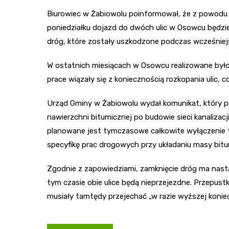
Biurowiec w Żabiowolu poinformował, że z powod
poniedziałku dojazd do dwóch ulic w Osowcu będzi
dróg, które zostały uszkodzone podczas wcześniejs
W ostatnich miesiącach w Osowcu realizowane było z
prace wiązały się z koniecznością rozkopania ulic, 
Urząd Gminy w Żabiowolu wydał komunikat, który p
nawierzchni bitumicznej po budowie sieci kanalizacji
planowane jest tymczasowe całkowite wyłączenie t
specyfikę prac drogowych przy układaniu masy bitu
Zgodnie z zapowiedziami, zamknięcie dróg ma nastąpi
tym czasie obie ulice będą nieprzejezdne. Przepus
musiały tamtędy przejechać „w razie wyższej koniec