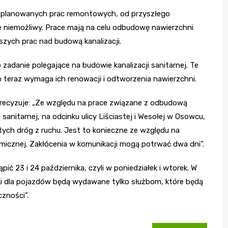
u planowanych prac remontowych, od przyszłego
e niemożliwy. Prace mają na celu odbudowę nawierzchni
zych prac nad budową kanalizacji.
adanie polegające na budowie kanalizacji sanitarnej. Te
co teraz wymaga ich renowacji i odtworzenia nawierzchni.
recyzuje: „Ze względu na prace związane z odbudową
 sanitarnej, na odcinku ulicy Liściastej i Wesołej w Osowcu,
ych dróg z ruchu. Jest to konieczne ze względu na
micznej. Zakłócenia w komunikacji mogą potrwać dwa dni”.
ć 23 i 24 października, czyli w poniedziałek i wtorek. W
tki dla pojazdów będą wydawane tylko służbom, które będą
zności”.