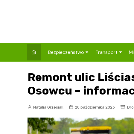
Skip
to
content
Bezpieczeństwo
Transport
Mi
Kronika policyjna
Komunikacja miej
I
Remont ulic Liścias
Wypadki i zdarzenia
Drogi i remonty
S
l
Osowcu – informac
Prewencja i edukacja
policyjna
Ś
Natalia Grzesiak
20 października 2023
Dro
I