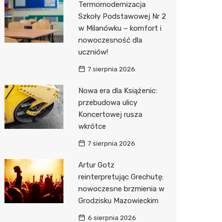
Termomodernizacja
Pozostałe
Sport i rozrywka
Restaur
Laryngo
Myjnia 
Bibliote
Kino
Szkoły Podstawowej Nr 2
w Milanówku – komfort i
Zwierzęta
Dermat
Pomoc 
Przedsz
Wesele
Sklep z
nowoczesność dla
Sklepy specjalistyczne
Okulista
Stacja 
Siłownia
Wetery
Jubiler
uczniów!
7 sierpnia 2026
Sieci handlowe
Ortope
Akumul
Optyk
Lidl
Nowa era dla Książenic:
Usługi
Fizjoter
Stacja p
Sklep w
Żabka
Drukarn
przebudowa ulicy
Dietety
Mechan
Księgar
Decath
Dorabia
Koncertowej rusza
wkrótce
Psychot
Sklep r
Empik
Lombar
7 sierpnia 2026
Sklep m
Kwiaciar
Media E
Geodet
Artur Gotz
Przycho
Pepco
Meble n
reinterpretując Grechutę:
nowoczesne brzmienia w
Sinsey
Taxi
Grodzisku Mazowieckim
Action
Fotogra
6 sierpnia 2026