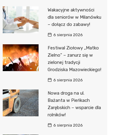
Pozostałe
Sport i rozrywka
Restaur
Laryngo
Myjnia 
Bibliote
Kino
Wakacyjne aktywności
dla seniorów w Milanówku
Zwierzęta
Dermat
Pomoc 
Przedsz
Wesele
Sklep z
– dołącz do zabawy!
Sklepy specjalistyczne
Okulista
Stacja 
Siłownia
Wetery
Jubiler
6 sierpnia 2026
Sieci handlowe
Ortope
Akumul
Optyk
Lidl
Festiwal Ziołowy „Matko
Zielno” – zanurz się w
Usługi
Fizjoter
Stacja p
Sklep w
Żabka
Drukarn
zielonej tradycji
Dietety
Mechan
Księgar
Decath
Dorabia
Grodziska Mazowieckiego!
Psychot
Sklep r
Empik
Lombar
6 sierpnia 2026
Sklep m
Kwiaciar
Media E
Geodet
Nowa droga na ul.
Bażanta w Pieńkach
Przycho
Pepco
Meble n
Zarębskich – wsparcie dla
rolników!
Sinsey
Taxi
6 sierpnia 2026
Action
Fotogra