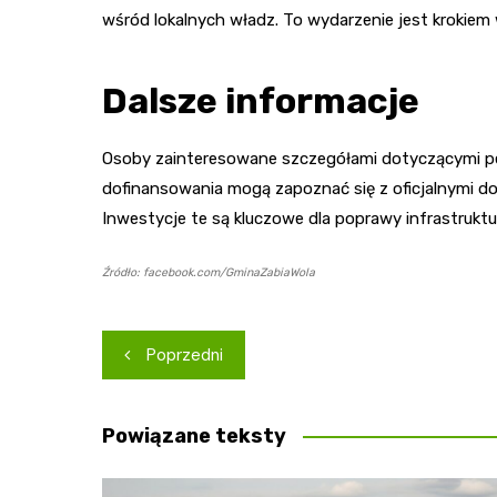
wśród lokalnych władz. To wydarzenie jest krokiem w
Dalsze informacje
Osoby zainteresowane szczegółami dotyczącymi pe
dofinansowania mogą zapoznać się z oficjalnymi d
Inwestycje te są kluczowe dla poprawy infrastruktury
Źródło: facebook.com/GminaZabiaWola
Nawigacja
Poprzedni
wpisu
Powiązane teksty