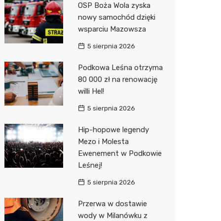
OSP Boża Wola zyska
Biedron
nowy samochód dzięki
wsparciu Mazowsza
5 sierpnia 2026
Podkowa Leśna otrzyma
80 000 zł na renowację
willi Hel!
5 sierpnia 2026
Hip-hopowe legendy
Mezo i Molesta
Ewenement w Podkowie
Leśnej!
5 sierpnia 2026
Przerwa w dostawie
wody w Milanówku z