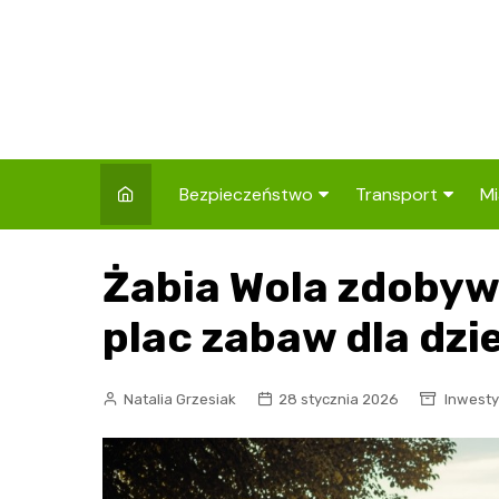
Skip
to
content
Bezpieczeństwo
Transport
Mi
Kronika policyjna
Komunikacja miej
I
Żabia Wola zdobyw
Wypadki i zdarzenia
Drogi i remonty
S
l
plac zabaw dla dzie
Prewencja i edukacja
policyjna
Ś
Natalia Grzesiak
28 stycznia 2026
Inwesty
I