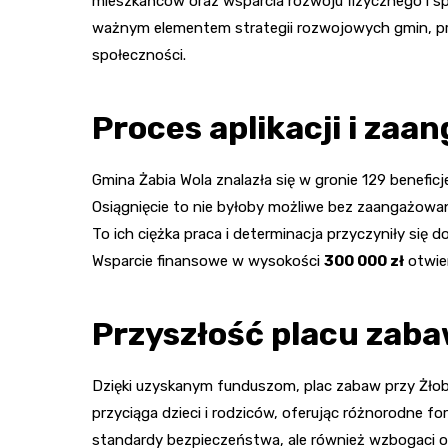
mieszkańców oraz wsparcia rozwoju fizycznego i s
ważnym elementem strategii rozwojowych gmin, przy
społeczności.
Proces aplikacji i za
Gmina Żabia Wola znalazła się w gronie 129 beneficj
Osiągnięcie to nie byłoby możliwe bez zaangażowa
To ich ciężka praca i determinacja przyczyniły się d
Wsparcie finansowe w wysokości
300 000 zł
otwie
Przyszłość placu zabaw
Dzięki uzyskanym funduszom, plac zabaw przy Żłobk
przyciąga dzieci i rodziców, oferując różnorodne fo
standardy bezpieczeństwa, ale również wzbogaci o