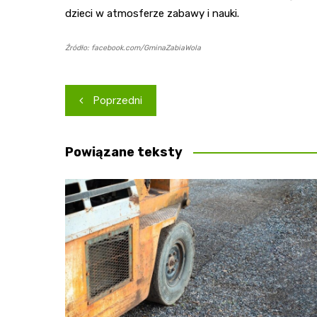
dzieci w atmosferze zabawy i nauki.
Źródło: facebook.com/GminaZabiaWola
Nawigacja
Poprzedni
wpisu
Powiązane teksty