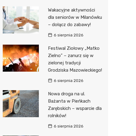
Pozostałe
Sport i rozrywka
Restaur
Laryngo
Myjnia 
Bibliote
Kino
Wakacyjne aktywności
dla seniorów w Milanówku
Zwierzęta
Dermat
Pomoc 
Przedsz
Wesele
Sklep z
– dołącz do zabawy!
Sklepy specjalistyczne
Okulista
Stacja 
Siłownia
Wetery
Jubiler
6 sierpnia 2026
Sieci handlowe
Ortope
Akumul
Optyk
Lidl
Festiwal Ziołowy „Matko
Zielno” – zanurz się w
Usługi
Fizjoter
Stacja p
Sklep w
Żabka
Drukarn
zielonej tradycji
Dietety
Mechan
Księgar
Decath
Dorabia
Grodziska Mazowieckiego!
Psychot
Sklep r
Empik
Lombar
6 sierpnia 2026
Sklep m
Kwiaciar
Media E
Geodet
Nowa droga na ul.
Bażanta w Pieńkach
Przycho
Pepco
Meble n
Zarębskich – wsparcie dla
rolników!
Sinsey
Taxi
6 sierpnia 2026
Action
Fotogra