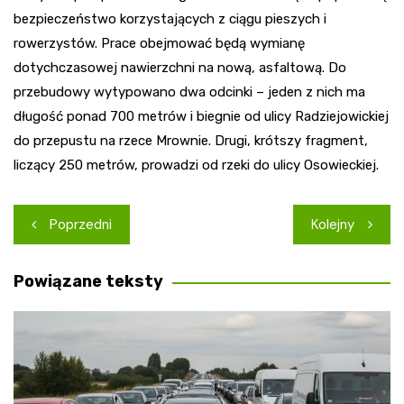
bezpieczeństwo korzystających z ciągu pieszych i
rowerzystów. Prace obejmować będą wymianę
dotychczasowej nawierzchni na nową, asfaltową. Do
przebudowy wytypowano dwa odcinki – jeden z nich ma
długość ponad 700 metrów i biegnie od ulicy Radziejowickiej
do przepustu na rzece Mrownie. Drugi, krótszy fragment,
liczący 250 metrów, prowadzi od rzeki do ulicy Osowieckiej.
Nawigacja
Poprzedni
Kolejny
wpisu
Powiązane teksty