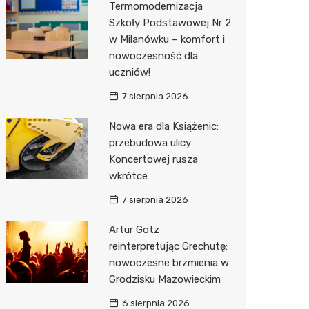
Termomodernizacja
Pozostałe
Sport i rozrywka
Restaur
Laryngo
Myjnia 
Bibliote
Kino
Szkoły Podstawowej Nr 2
w Milanówku – komfort i
Zwierzęta
Dermat
Pomoc 
Przedsz
Wesele
Sklep z
nowoczesność dla
Sklepy specjalistyczne
Okulista
Stacja 
Siłownia
Wetery
Jubiler
uczniów!
7 sierpnia 2026
Sieci handlowe
Ortope
Akumul
Optyk
Lidl
Nowa era dla Książenic:
Usługi
Fizjoter
Stacja p
Sklep w
Żabka
Drukarn
przebudowa ulicy
Dietety
Mechan
Księgar
Decath
Dorabia
Koncertowej rusza
wkrótce
Psychot
Sklep r
Empik
Lombar
7 sierpnia 2026
Sklep m
Kwiaciar
Media E
Geodet
Artur Gotz
Przycho
Pepco
Meble n
reinterpretując Grechutę:
nowoczesne brzmienia w
Sinsey
Taxi
Grodzisku Mazowieckim
Action
Fotogra
6 sierpnia 2026