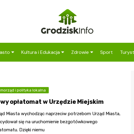
asto
Kultura i Edukacja
Zdrowie
Sport
Turys
ska
nwestycje
Koncerty i festiwale
Szpitale i medycyna
Atrak
Grodz
amorząd i polityka
Teatr i sztuka
Profilaktyka i zdrowie
okoli
okalna
morząd i polityka lokalna
Biblioteka i literatura
Atrak
rodowisko i ekologia
wy opłatomat w Urzędzie Miejskim
Mazow
Szkoły i przedszkola
nstytucje
ąd Miasta wychodząc naprzeciw potrzebom Urząd Miasta,
Uczelnie i nauka
cydował się na uruchomienie bezgotówkowego
atomatu. Dzięki niemu