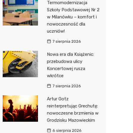
Termomodernizacja
Pozostałe
Sport i rozrywka
Restaur
Laryngo
Myjnia 
Bibliote
Kino
Szkoły Podstawowej Nr 2
w Milanówku – komfort i
Zwierzęta
Dermat
Pomoc 
Przedsz
Wesele
Sklep z
nowoczesność dla
Sklepy specjalistyczne
Okulista
Stacja 
Siłownia
Wetery
Jubiler
uczniów!
7 sierpnia 2026
Sieci handlowe
Ortope
Akumul
Optyk
Lidl
Nowa era dla Książenic:
Usługi
Fizjoter
Stacja p
Sklep w
Żabka
Drukarn
przebudowa ulicy
Dietety
Mechan
Księgar
Decath
Dorabia
Koncertowej rusza
wkrótce
Psychot
Sklep r
Empik
Lombar
7 sierpnia 2026
Sklep m
Kwiaciar
Media E
Geodet
Artur Gotz
Przycho
Pepco
Meble n
reinterpretując Grechutę:
nowoczesne brzmienia w
Sinsey
Taxi
Grodzisku Mazowieckim
Action
Fotogra
6 sierpnia 2026