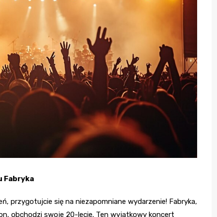
u Fabryka
eń, przygotujcie się na niezapomniane wydarzenie! Fabryka,
tion, obchodzi swoje 20-lecie. Ten wyjątkowy koncert