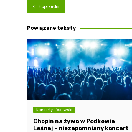
Nawigacja
Poprzedni
wpisu
Powiązane teksty
Koncerty i festiwale
Chopin na żywo w Podkowie
Leśnej – niezapomniany koncert