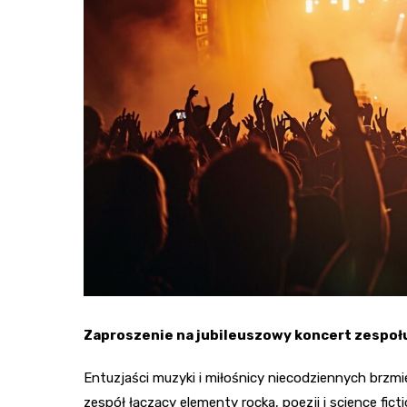
Zaproszenie na jubileuszowy koncert zespoł
Entuzjaści muzyki i miłośnicy niecodziennych brzmi
zespół łączący elementy rocka, poezji i science fic