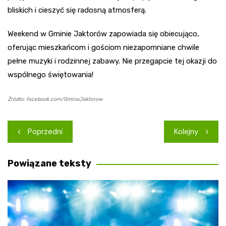
bliskich i cieszyć się radosną atmosferą.
Weekend w Gminie Jaktorów zapowiada się obiecująco,
oferując mieszkańcom i gościom niezapomniane chwile
pełne muzyki i rodzinnej zabawy. Nie przegapcie tej okazji do
wspólnego świętowania!
Źródło: facebook.com/GminaJaktorow
Nawigacja
Poprzedni
Kolejny
wpisu
Powiązane teksty