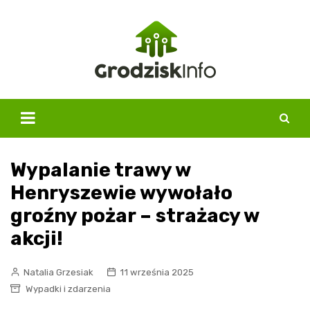
Skip
to
content
Wypalanie trawy w
Henryszewie wywołało
groźny pożar – strażacy w
akcji!
Natalia Grzesiak
11 września 2025
Wypadki i zdarzenia