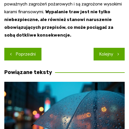
poważnych zagrożeń pożarowych i są zagrożone wysokimi
karami finansowymi.
Wypalanie traw jest nie tylko
niebezpieczne, ale również stanowi naruszenie
obowiązujących przepisów, co może pociągać za
sobą dotkliwe konsekwencje.
Nawigacja
Poprzedni
Kolejny
wpisu
Powiązane teksty