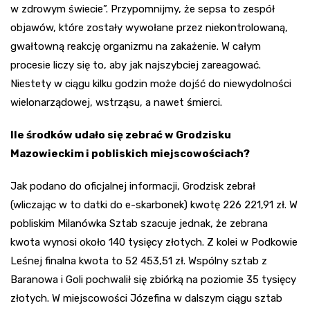
w zdrowym świecie”. Przypomnijmy, że sepsa to zespół
objawów, które zostały wywołane przez niekontrolowaną,
gwałtowną reakcję organizmu na zakażenie. W całym
procesie liczy się to, aby jak najszybciej zareagować.
Niestety w ciągu kilku godzin może dojść do niewydolności
wielonarządowej, wstrząsu, a nawet śmierci.
Ile środków udało się zebrać w Grodzisku
Mazowieckim i pobliskich miejscowościach?
Jak podano do oficjalnej informacji, Grodzisk zebrał
(wliczając w to datki do e-skarbonek) kwotę 226 221,91 zł. W
pobliskim Milanówka Sztab szacuje jednak, że zebrana
kwota wynosi około 140 tysięcy złotych. Z kolei w Podkowie
Leśnej finalna kwota to 52 453,51 zł. Wspólny sztab z
Baranowa i Goli pochwalił się zbiórką na poziomie 35 tysięcy
złotych. W miejscowości Józefina w dalszym ciągu sztab