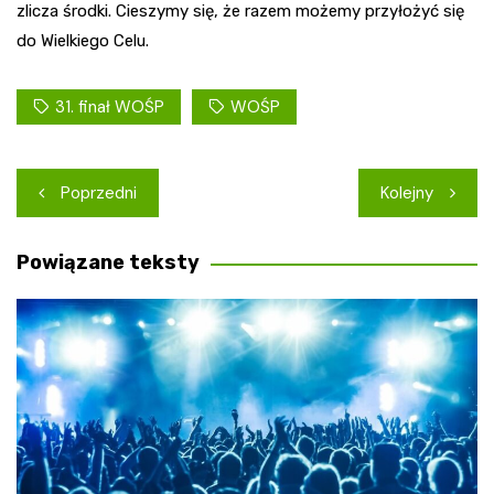
zlicza środki. Cieszymy się, że razem możemy przyłożyć się
do Wielkiego Celu.
31. finał WOŚP
WOŚP
Nawigacja
Poprzedni
Kolejny
wpisu
Powiązane teksty