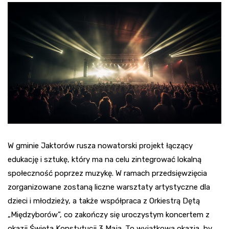
W gminie Jaktorów rusza nowatorski projekt łączący
edukację i sztukę, który ma na celu zintegrować lokalną
społeczność poprzez muzykę. W ramach przedsięwzięcia
zorganizowane zostaną liczne warsztaty artystyczne dla
dzieci i młodzieży, a także współpraca z Orkiestrą Dętą
„Międzyborów”, co zakończy się uroczystym koncertem z
okazji Święta Konstytucji 3 Maja. To wyjątkowa okazja, by