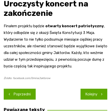
Uroczysty koncert na
zakończenie
Finałem projektu będzie
otwarty koncert patriotyczny
,
który odbędzie się z okazji Święta Konstytucji 3 Maja.
Wydarzenie to nie tylko podsumuje miesiące ciężkiej pracy
uczestników, ale również stanowić będzie wyjątkowe święto
dla całej społeczności gminy Jaktorów. Każdy, kto weźmie
udział w tym przedsięwzięciu, z pewnością poczuje dumę z
bycia częścią tak inspirującego projektu.
Źródło: facebook.com/GminaJaktorow
Nawigacja
Poprzedni
Kolejny
wpisu
Powiązane teksty