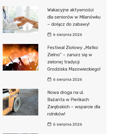
Pozostałe
Sport i rozrywka
Restaur
Laryngo
Myjnia 
Bibliote
Kino
Wakacyjne aktywności
dla seniorów w Milanówku
Zwierzęta
Dermat
Pomoc 
Przedsz
Wesele
Sklep z
– dołącz do zabawy!
Sklepy specjalistyczne
Okulista
Stacja 
Siłownia
Wetery
Jubiler
6 sierpnia 2026
Sieci handlowe
Ortope
Akumul
Optyk
Lidl
Festiwal Ziołowy „Matko
Zielno” – zanurz się w
Usługi
Fizjoter
Stacja p
Sklep w
Żabka
Drukarn
zielonej tradycji
Dietety
Mechan
Księgar
Decath
Dorabia
Grodziska Mazowieckiego!
Psychot
Sklep r
Empik
Lombar
6 sierpnia 2026
Sklep m
Kwiaciar
Media E
Geodet
Nowa droga na ul.
Bażanta w Pieńkach
Przycho
Pepco
Meble n
Zarębskich – wsparcie dla
rolników!
Sinsey
Taxi
6 sierpnia 2026
Action
Fotogra