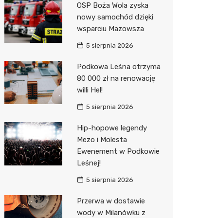
OSP Boża Wola zyska
Biedron
nowy samochód dzięki
wsparciu Mazowsza
5 sierpnia 2026
Podkowa Leśna otrzyma
80 000 zł na renowację
willi Hel!
5 sierpnia 2026
Hip-hopowe legendy
Mezo i Molesta
Ewenement w Podkowie
Leśnej!
5 sierpnia 2026
Przerwa w dostawie
wody w Milanówku z