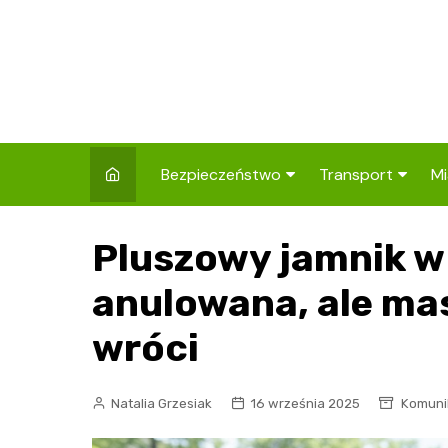
Skip
to
content
Bezpieczeństwo
Transport
Mi
Kronika policyjna
Komunikacja miej
I
Pluszowy jamnik w
Wypadki i zdarzenia
Drogi i remonty
S
l
anulowana, ale ma
Prewencja i edukacja
policyjna
Ś
wróci
I
Natalia Grzesiak
16 września 2025
Komuni