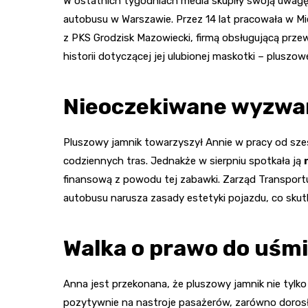
W ostatnich tygodniach media skupiły swoją uwagę 
autobusu w Warszawie. Przez 14 lat pracowała w M
z PKS Grodzisk Mazowiecki, firmą obsługującą przew
historii dotyczącej jej ulubionej maskotki – pluszow
Nieoczekiwane wyzwan
Pluszowy jamnik towarzyszył Annie w pracy od sześc
codziennych tras. Jednakże w sierpniu spotkała ją
finansową z powodu tej zabawki. Zarząd Transportu
autobusu narusza zasady estetyki pojazdu, co sku
Walka o prawo do uśm
Anna jest przekonana, że pluszowy jamnik nie tylko
pozytywnie na nastroje pasażerów, zarówno dorosły