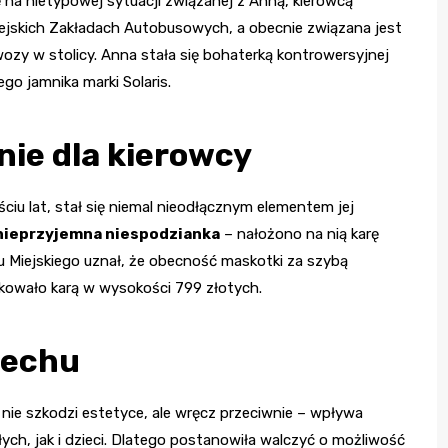
na nietypowej sytuacji związanej z Anną, kierowcą
iejskich Zakładach Autobusowych, a obecnie związana jest
ozy w stolicy. Anna stała się bohaterką kontrowersyjnej
ego jamnika marki Solaris.
ie dla kierowcy
iu lat, stał się niemal nieodłącznym elementem jej
nieprzyjemna niespodzianka
– nałożono na nią karę
 Miejskiego uznał, że obecność maskotki za szybą
tkowało karą w wysokości 799 złotych.
iechu
 nie szkodzi estetyce, ale wręcz przeciwnie – wpływa
ch, jak i dzieci. Dlatego postanowiła walczyć o możliwość